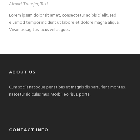
Airport Transfer
,
Taxi
Lorem ipsum dolor sit amet, consectetur adipisici elit, sed
eiusmod tempor incidunt ut labore et dolore magna aliqua.
Vivamus sagittis lacus vel augue...
ABOUT US
Cum sociis natoque penatibus et magnis dis parturient montes,
nascetur ridiculus mus. Morbi leo risus, porta.
CONTACT INFO